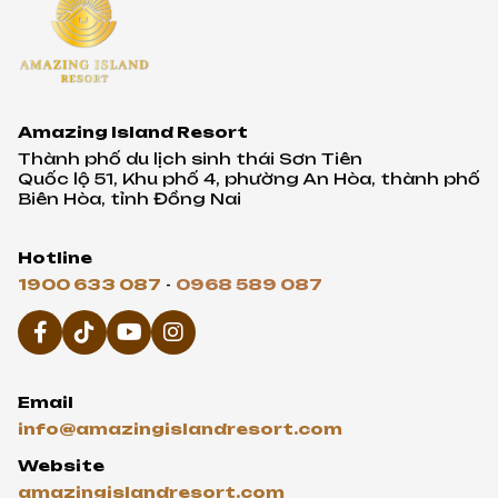
Amazing Island Resort
Thành phố du lịch sinh thái Sơn Tiên
Quốc lộ 51, Khu phố 4, phường An Hòa, thành phố
Biên Hòa, tỉnh Đồng Nai
Hotline
1900 633 087
-
0968 589 087
Email
info@amazingislandresort.com
Website
amazingislandresort.com