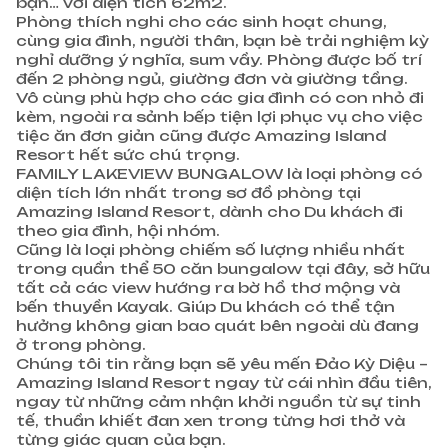
bạn… với diện tích 62m2.
Phòng thích nghi cho các sinh hoạt chung,
cùng gia đình, người thân, bạn bè trải nghiệm kỳ
nghỉ dưỡng ý nghĩa, sum vầy. Phòng được bố trí
đến 2 phòng ngủ, giường đơn và giường tầng.
Vô cùng phù hợp cho các gia đình có con nhỏ đi
kèm, ngoài ra sảnh bếp tiện lợi phục vụ cho việc
tiệc ăn đơn giản cũng được Amazing Island
Resort hết sức chú trọng.
FAMILY LAKEVIEW BUNGALOW là loại phòng có
diện tích lớn nhất trong sơ đồ phòng tại
Amazing Island Resort, dành cho Du khách đi
theo gia đình, hội nhóm.
Cũng là loại phòng chiếm số lượng nhiều nhất
trong quần thể 50 căn bungalow tại đây, sở hữu
tất cả các view hướng ra bờ hồ thơ mộng và
bến thuyền Kayak. Giúp Du khách có thể tận
hưởng không gian bao quát bên ngoài dù đang
ở trong phòng.
Chúng tôi tin rằng bạn sẽ yêu mến Đảo Kỳ Diệu –
Amazing Island Resort ngay từ cái nhìn đầu tiên,
ngay từ những cảm nhận khởi nguồn từ sự tinh
tế, thuần khiết đan xen trong từng hơi thở và
từng giác quan của bạn.