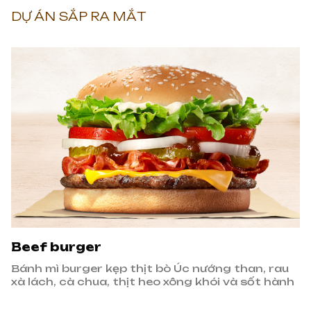
DỰ ÁN SẮP RA MẮT
Beef burger
Bánh mì burger kẹp thịt bò Úc nướng than, rau
xà lách, cà chua, thịt heo xông khói và sốt hành