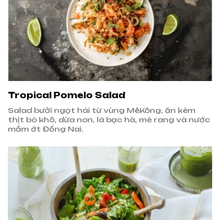
Tropical Pomelo Salad
Salad bưởi ngọt hái từ vùng MêKông, ăn kèm
thịt bò khô, dừa non, lá bạc hà, mè rang và nước
mắm ớt Đồng Nai.