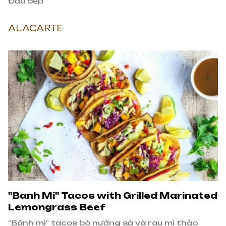
Đầu bếp
ALACARTE
"Banh Mi" Tacos with Grilled Marinated
Lemongrass Beef
"Bánh mì" tacos bò nướng sả và rau mì thảo