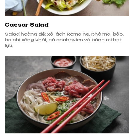
Caesar Salad
Salad hoàng đế: xà lách Romaine, phô mai bào,
ba chỉ xông khói, cá anchovies và bánh mì hạt
lựu.