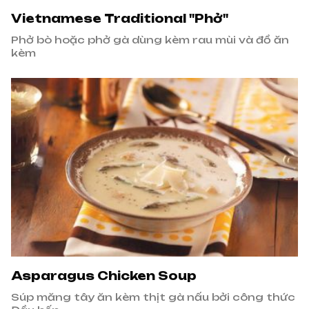
Vietnamese Traditional "Phở"
Phở bò hoặc phở gà dùng kèm rau mùi và đồ ăn
kèm
Asparagus Chicken Soup
Súp măng tây ăn kèm thịt gà nấu bởi công thức