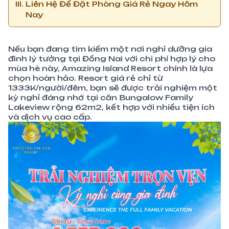
Liên Hệ Để Đặt Phòng Giá Rẻ Ngay Hôm
Nay
Nếu bạn đang tìm kiếm một nơi nghỉ dưỡng gia
đình lý tưởng tại Đồng Nai với chi phí hợp lý cho
mùa hè này, Amazing Island Resort chính là lựa
chọn hoàn hảo. Resort giá rẻ chỉ từ
1333K/người/đêm, bạn sẽ được trải nghiệm một
kỳ nghỉ đáng nhớ tại căn Bungalow Family
Lakeview rộng 62m2, kết hợp với nhiều tiện ích
và dịch vụ cao cấp.