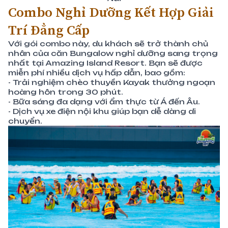
Combo Nghỉ Dưỡng Kết Hợp Giải
Trí Đẳng Cấp
Với gói combo này, du khách sẽ trở thành chủ
nhân của căn Bungalow nghỉ dưỡng sang trọng
nhất tại Amazing Island Resort. Bạn sẽ được
miễn phí nhiều dịch vụ hấp dẫn, bao gồm:
- Trải nghiệm chèo thuyền Kayak thưởng ngoạn
hoàng hôn trong 30 phút.
- Bữa sáng đa dạng với ẩm thực từ Á đến Âu.
- Dịch vụ xe điện nội khu giúp bạn dễ dàng di
chuyển.