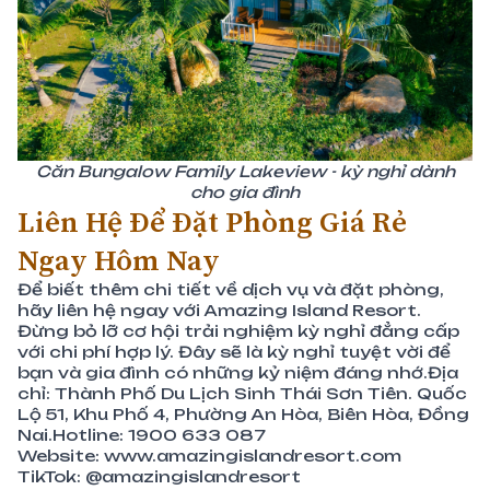
Căn Bungalow Family Lakeview - kỳ nghỉ dành
cho gia đình
Liên Hệ Để Đặt Phòng Giá Rẻ
Ngay Hôm Nay
Để biết thêm chi tiết về dịch vụ và đặt phòng,
hãy liên hệ ngay với Amazing Island Resort.
Đừng bỏ lỡ cơ hội trải nghiệm kỳ nghỉ đẳng cấp
với chi phí hợp lý. Đây sẽ là kỳ nghỉ tuyệt vời để
bạn và gia đình có những kỷ niệm đáng nhớ.Địa
chỉ: Thành Phố Du Lịch Sinh Thái Sơn Tiên. Quốc
Lộ 51, Khu Phố 4, Phường An Hòa, Biên Hòa, Đồng
Nai.Hotline: 1900 633 087
Website:
www.amazingislandresort.com
TikTok:
@amazingislandresort