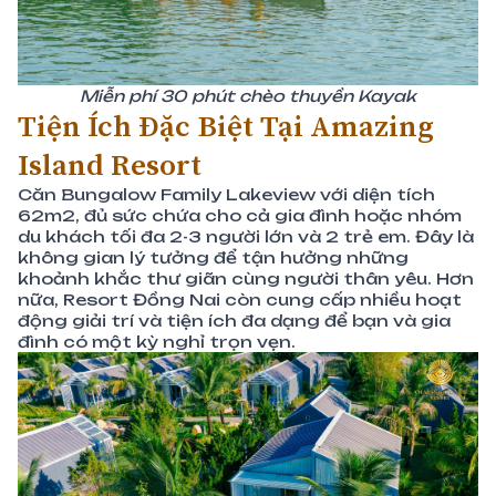
Miễn phí 30 phút chèo thuyền Kayak
Tiện Ích Đặc Biệt Tại Amazing
Island Resort
Căn Bungalow Family Lakeview với diện tích
62m2, đủ sức chứa cho cả gia đình hoặc nhóm
du khách tối đa 2-3 người lớn và 2 trẻ em. Đây là
không gian lý tưởng để tận hưởng những
khoảnh khắc thư giãn cùng người thân yêu. Hơn
nữa, Resort Đồng Nai còn cung cấp nhiều hoạt
động giải trí và tiện ích đa dạng để bạn và gia
đình có một kỳ nghỉ trọn vẹn.