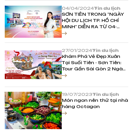
04/04/2024
Tin du lịch
SƠN TIÊN TRONG "NGÀY
HỘI DU LỊCH TP. HỒ CHÍ
MINH" DIỄN RA TỪ 04-
07/04/2024
27/01/2024
Tin du lịch
Khám Phá Vẻ Đẹp Xuân
Tại Suối Tiên - Sơn Tiên:
Tour Gần Sài Gòn 2 Ngày
1 Đêm
19/07/2023
Tin du lịch
Món ngon nên thử tại nhà
hàng Octagon