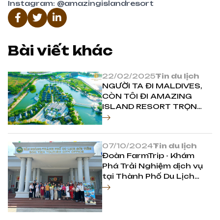
Instagram:
@amazingislandresort
Bài viết khác
22/02/2025
Tin du lịch
NGƯỜI TA ĐI MALDIVES,
CÒN TÔI ĐI AMAZING
ISLAND RESORT TRỌN
GÓI 2N1Đ CHỈ TỪ
870K/NGƯỜI!
07/10/2024
Tin du lịch
Đoàn FarmTrip - Khám
Phá Trải Nghiệm dịch vụ
tại Thành Phố Du Lịch
Sơn Tiên