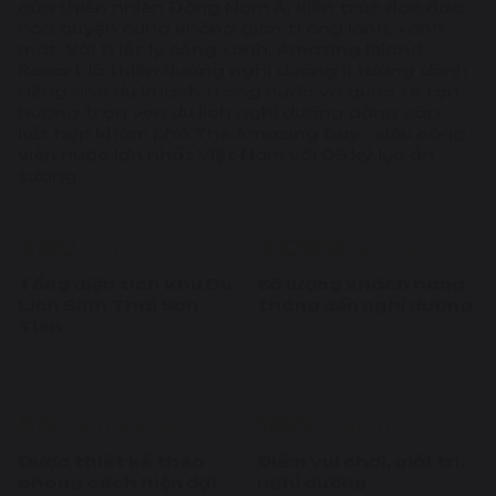
của thiên nhiên Đông Nam Á, kiến trúc độc đáo
hoà quyện cùng không gian trong lành, xanh
mát. Với triết lý sống xanh, Amazing Island
Resort là thiên đường nghỉ dưỡng lí tưởng dành
riêng cho du khách trong nước và quốc tế tận
hưởng trọn vẹn du lịch nghỉ dưỡng đẳng cấp,
kết hợp khám phá The Amazing Bay - siêu công
viên nước lớn nhất Việt Nam với 05 kỷ lục ấn
tượng.
380
4.000
ha
khách
Tổng diện tích Khu Du
Số lượng khách hàng
Lịch Sinh Thái Sơn
tháng đến nghỉ dưỡng
Tiên
50
100
bungalow
+điểm
Được thiết kế theo
Điểm vui chơi, giải trí,
phong cách hiện đại
nghỉ dưỡng