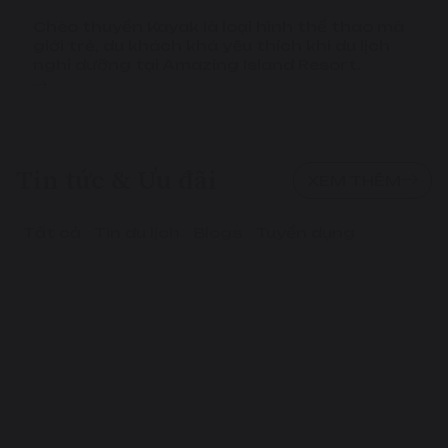
Chèo thuyền Kayak là loại hình thể thao mà
giới trẻ, du khách khá yêu thích khi du lịch
nghỉ dưỡng tại Amazing Island Resort.
Tin tức & Ưu đãi
XEM THÊM
Tất cả
Tin du lịch
Blogs
Tuyển dụng