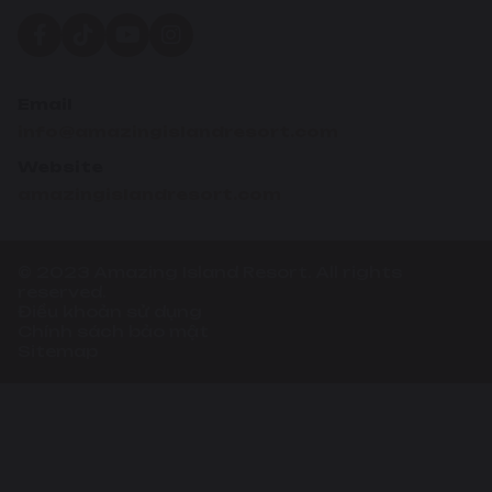
Email
info@amazingislandresort.com
Website
amazingislandresort.com
© 2023 Amazing Island Resort. All rights
reserved.
Điều khoản sử dụng
Chính sách bảo mật
Sitemap