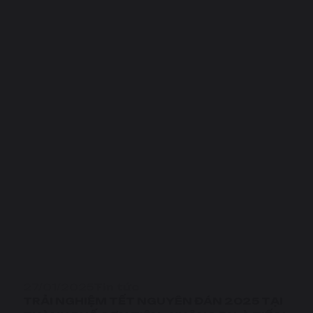
27/01/2025
Tin tức
TRẢI NGHIỆM TẾT NGUYÊN ĐÁN 2025 TẠI