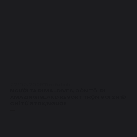
22/02/2025
Tin du lịch
NGƯỜI TA ĐI MALDIVES, CÒN TÔI ĐI
AMAZING ISLAND RESORT TRỌN GÓI 2N1Đ
CHỈ TỪ 870K/NGƯỜI!