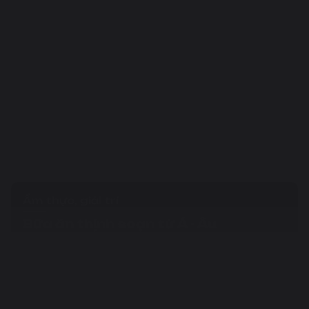
Ẩm thực, giải trí
Bữa ăn thịnh soạn từ Á - Âu