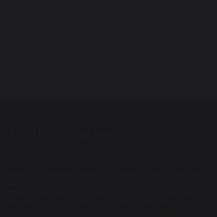
Ẩm thực sáng tạo
Ẩm thực chạm đến cảm xúc
Amazing Island Resort với phong cách ẩm thực
đa dạng với các món chuyên Á - Âu tại phố ẩm
thực Food World, nhưng với triết lý sống xanh,
ẩm thực tại đây được chú tâm vào các thực
phẩm hữu cơ, sạch và tươi, hạn chế tối đa cấp