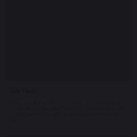
Ẩm Thực
Amazing Island Resort có các dịch vụ ẩm
thực theo yêu cầu khác như: Breakfast, tiệc
nướng BBQ “tại gia” hoặc dùng bữa tối lãng
mạn.