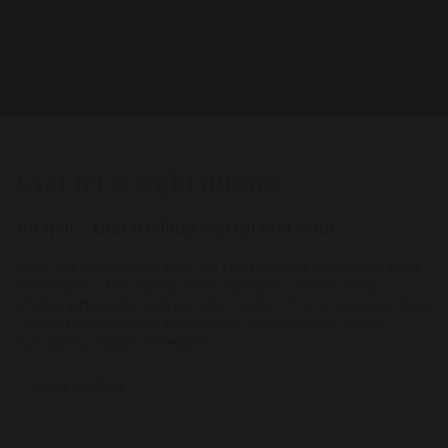
Giải trí & nghỉ dưỡng
Du lịch – Giải trí đẳng cấp tại Việt Nam
Quý du khách có thể sở hữu gói vé COMBO siêu
tiết kiệm - Đa dạng trải nghiệm - Thoả lòng
khám phá Siêu công viên nước The Amazing Bay
- Vịnh Kỳ Diệu kết hợp Nghỉ dưỡng bậc nhất
Amazing Island Resort.
XEM THÊM