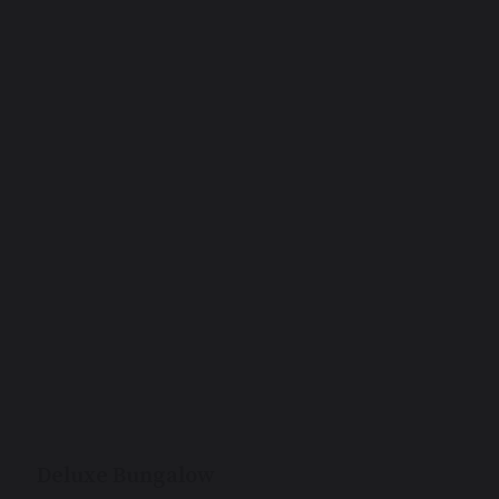
Family Lakeview Bungalow