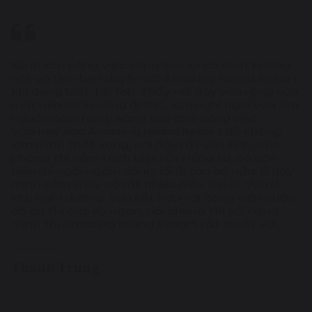
Mình đưa gia đình (vợ và 2 con) đi nghỉ dưỡng
cũng như đổi gió cho các cháu, vì cả nhà mình
đều thích không khí kiểu mát mẻ, trong lành như
ở Amazing Island Resort nè. 2 nhóc nhà mình
rất thích thú, vì ở đây còn có các hoạt động vui
chơi ngoài trời, có cả công viên nước cho gia
đình mình trải nghiệm nữa. Nếu có thời gian hay
kế hoạch nghỉ dưỡng, chắc chắn mình và gia
đình sẽ trở lại Amazing Island Resort.
Anh Mạnh Dũng
Bình Thuận