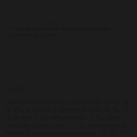
18/10/2024
Tin tức
THÔNG BÁO KHAI TRƯƠNG AMAZING
COFFEE AND BAR
Video
Amazing Island Resort tiện nghi đảm bảo sự thoải mái
và riêng tư. Có 03 hạng phòng phục vụ đầy đủ nhu cầu
của Du khách. Nghỉ dưỡng kết hợp các hoạt động
ngoài trời năng động: Đạp xe, chèo thuyền Kayak, thả
đèn hoa đăng và vui chơi siêu công viên nước lớn nhất