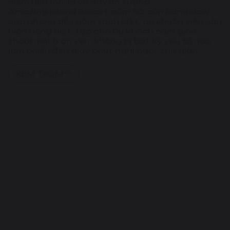
điểm đến mới lạ và đầy ấn tượng.
Amazing Island Resort gồm 50 căn Bungalow,
các phòng đều nằm tách biệt, có khuôn viên sân
hiên riêng biệt, tạo cho Du khách cảm giác
thoải mái trọn vẹn, không bị bất kỳ yếu tố nào
làm phiền đến giây phút nghỉ ngơi, thư giãn.
XEM THÊM