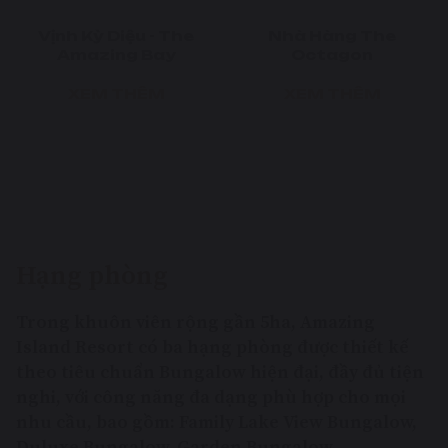
Nhà Hàng The
Tiệc BBQ View Hồ
Octagon
XEM THÊM
XEM THÊM
Hạng phòng
Trong khuôn viên rộng gần 5ha, Amazing
Island Resort có ba hạng phòng được thiết kế
theo tiêu chuẩn Bungalow hiện đại, đầy đủ tiện
nghi, với công năng đa dạng phù hợp cho mọi
nhu cầu, bao gồm: Family Lake View Bungalow,
Duluxe Bungalow, Garden Bungalow.