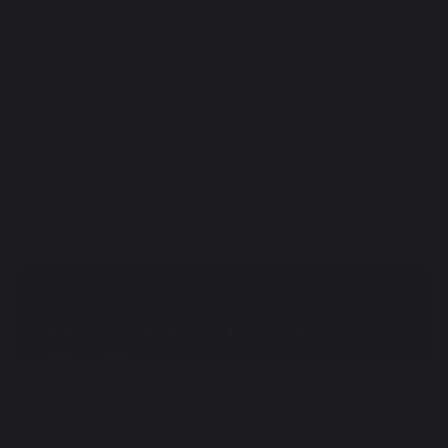
Hội nghị, team building
Team Building tại đây - chắc chắn
ngất ngây