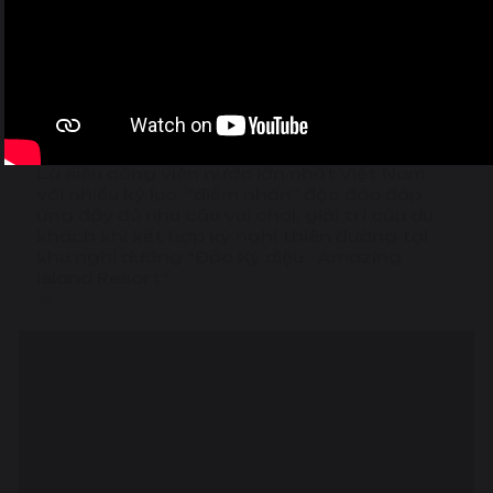
Công viên nước
Là siêu công viên nước lớn nhất Việt Nam
với nhiều kỷ lục, “điểm nhấn” độc đáo đáp
ứng đầy đủ nhu cầu vui chơi, giải trí của du
khách khi kết hợp kỳ nghỉ thiên đường tại
khu nghỉ dưỡng “Đảo Kỳ diệu - Amazing
Island Resort”.