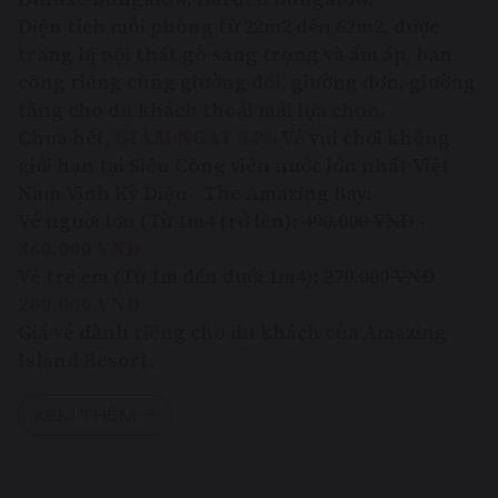
Diện tích mỗi phòng từ 22m2 đến 62m2, được
trang bị nội thất gỗ sang trọng và ấm áp, ban
công riêng cùng giường đôi, giường đơn, giường
tầng cho du khách thoải mái lựa chọn.
Chưa hết,
GIẢM NGAY 34%
Vé vui chơi không
giới hạn tại Siêu Công viên nước lớn nhất Việt
Nam Vịnh Kỳ Diệu - The Amazing Bay:
Vé người lớn (Từ 1m4 trở lên):
490.000 VNĐ
-
360.000 VNĐ
Vé trẻ em (Từ 1m đến dưới 1m4):
270.000 VNĐ
-
200.000 VNĐ
Giá vé dành riêng cho du khách của Amazing
Island Resort.
XEM THÊM