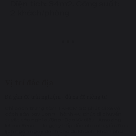
Diện tích: 62m2. Công suất:
4 khách/phòng
Vị trí đắc địa
Đủ gần để trải nghiệm - đủ xa để riêng tư
Chỉ cách trung tâm TP.HCM 30 phút đi xe và
cách sân bay Long Thành 40 phút di chuyển,
tuyệt tác nghỉ dưỡng “Đảo Kỳ diệu - Amazing
Island Resort” là gợi ý hấp dẫn cho chuyến đi du
lịch ngắn ngày dành cho du khách, khám phá