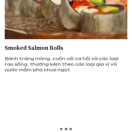
ới cá hồi và các loại
eo các loại gia vị và
ọt
"Banh Mi" Tacos with G
Lemongrass Beef
"Bánh mì" tacos bò nướng
mộc là một món ăn ngon v
giữa hương vị bò nướng sả
thảo mộc trên một nền b