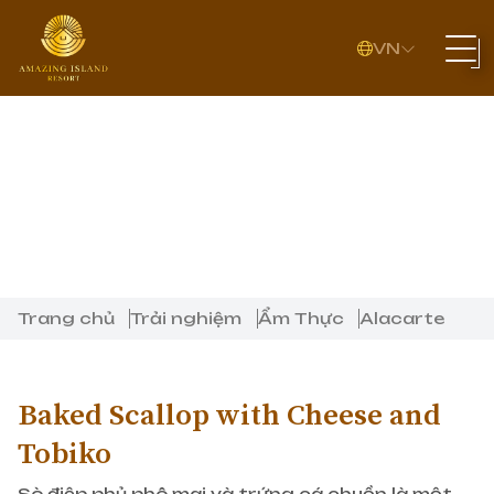
VN
Trang chủ
Trải nghiệm
Ẩm Thực
Alacarte
Baked Scallop with Cheese and
Tobiko
Sò điệp phủ phô mai và trứng cá chuồn là một