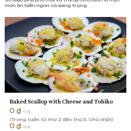
món ăn biển ngon và sang trọng
Baked Scallop with Cheese and Tobiko
0 ₫
0 ₫
(Trong tuần từ thứ 2 đến thứ 5, Chủ nhật)
0 ₫
0 ₫