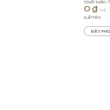
(Cuối tuần: 
0 ₫
0 ₫
(Lễ/Tết)
ĐẶT PH