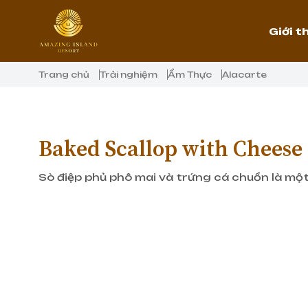
Giới t
Trang chủ
Trải nghiệm
Ẩm Thực
Alacarte
Baked Scallop with Cheese
Sò điệp phủ phô mai và trứng cá chuồn là mộ