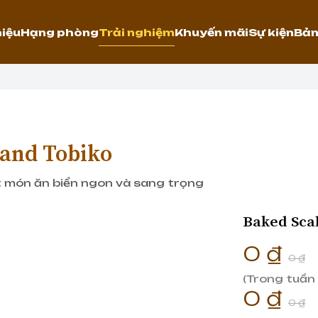
hiệu
Hạng phòng
Trải nghiệm
Khuyến mãi
Sự kiện
Bản
 and Tobiko
t món ăn biển ngon và sang trọng
Baked Sca
0 ₫
0 ₫
(Trong tuần 
0 ₫
0 ₫