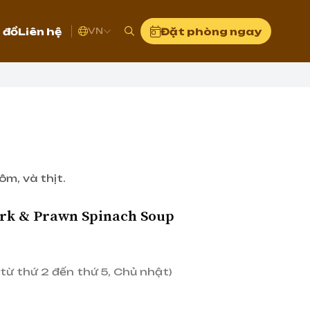
 đồ
Liên hệ
Đặt phòng ngay
VN
m, và thịt.
rk & Prawn Spinach Soup
từ thứ 2 đến thứ 5, Chủ nhật)