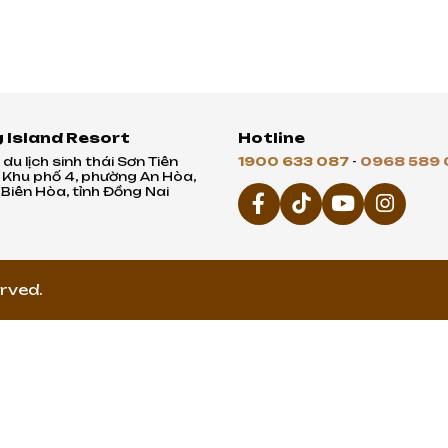
rau mì thảo mộc trên một nền bánh mì taco
hoặc bánh mì nướng
 Island Resort
Hotline
du lịch sinh thái Sơn Tiên
1900 633 087
-
0968 589 
, Khu phố 4, phường An Hòa,
Biên Hòa, tỉnh Đồng Nai
rved.