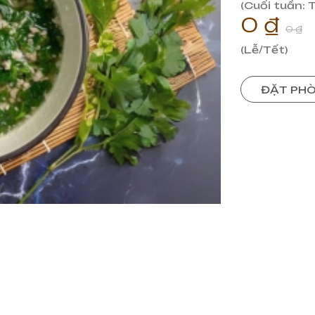
(Cuối tuần: 
0 ₫
0 ₫
(Lễ/Tết)
ĐẶT PH