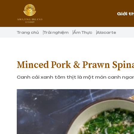
Giới t
Trang chủ
Trải nghiệm
Ẩm Thực
Alacarte
Minced Pork & Prawn Spin
Canh cải xanh tôm thịt là một món canh ngon 