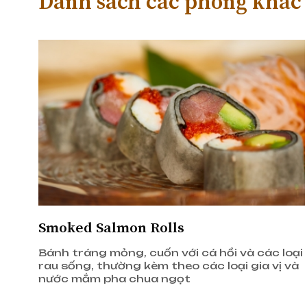
Danh sách các phòng khác
Smoked Salmon Rolls
Bánh tráng mỏng, cuốn với cá hồi và các loại
rau sống, thường kèm theo các loại gia vị và
nước mắm pha chua ngọt