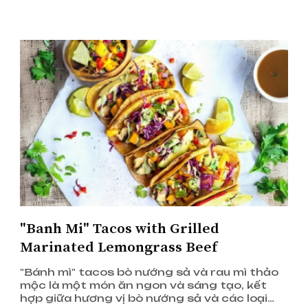
"Banh Mi" Tacos with Grilled
Marinated Lemongrass Beef
"Bánh mì" tacos bò nướng sả và rau mì thảo
mộc là một món ăn ngon và sáng tạo, kết
hợp giữa hương vị bò nướng sả và các loại