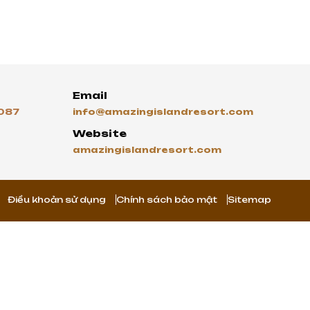
Email
087
info@amazingislandresort.com
Website
amazingislandresort.com
Điều khoản sử dụng
Chính sách bảo mật
Sitemap