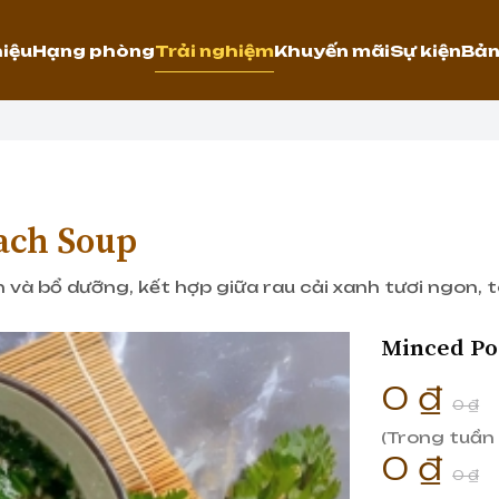
hiệu
Hạng phòng
Trải nghiệm
Khuyến mãi
Sự kiện
Bản
ach Soup
và bổ dưỡng, kết hợp giữa rau cải xanh tươi ngon, tô
Minced Po
0 ₫
0 ₫
(Trong tuần 
0 ₫
0 ₫