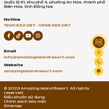
Quốc lộ 51, Khu phố 4, phường An Hòa, thành phố
Biên Hòa, tỉnh Đồng Nai
Hotline
1900 633 087
-
0968 589 087
Email
info@amazingislandresort.com
Website
amazingislandresort.com
© 2023 Amazing Island Resort. All rights
reserved.
Điều khoản sử dụng
Chính sách bảo mật
Sitemap