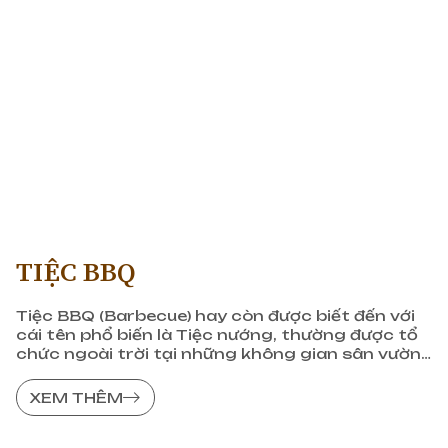
TIỆC BBQ
Tiệc BBQ (Barbecue) hay còn được biết đến với
cái tên phổ biến là Tiệc nướng, thường được tổ
chức ngoài trời tại những không gian sân vườn
thoáng đãng. Nướng BBQ là hoạt động ngoài
trời được rất nhiều người yêu thích và chọn lựa
XEM THÊM
cho những buổi bonding.