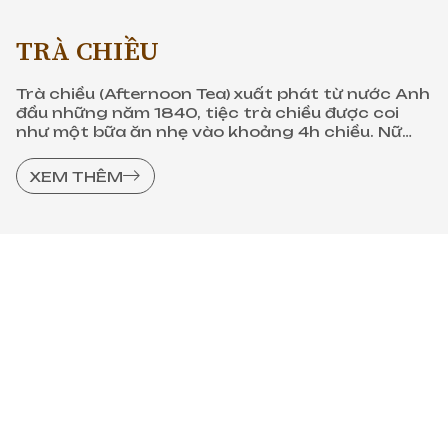
TRÀ CHIỀU
Trà chiều (Afternoon Tea) xuất phát từ nước Anh
đầu những năm 1840, tiệc trà chiều được coi
như một bữa ăn nhẹ vào khoảng 4h chiều. Nữ
công tước thứ 7 của vùng Bedford (Anh) - Anna,
được coi như người đầu tiên tạo nên văn hóa trà
XEM THÊM
chiều Anh Quốc.