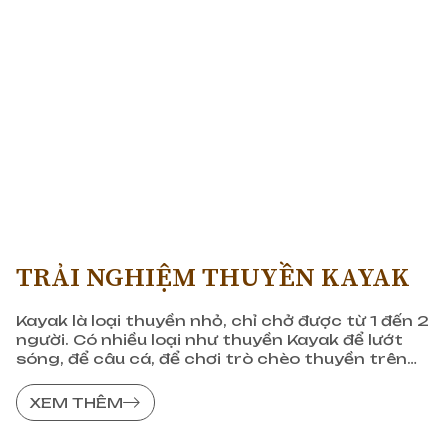
TRẢI NGHIỆM THUYỀN KAYAK
Kayak là loại thuyền nhỏ, chỉ chở được từ 1 đến 2
người. Có nhiều loại như thuyền Kayak để lướt
sóng, để câu cá, để chơi trò chèo thuyền trên
biển, thuyền Kayak được tạo ra bởi người Inuit,
có lịch sử tồn tại hơn 4000 năm.
XEM THÊM