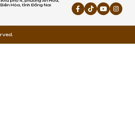
, Khu phố 4, phường An Hòa,
Biên Hòa, tỉnh Đồng Nai
rved.