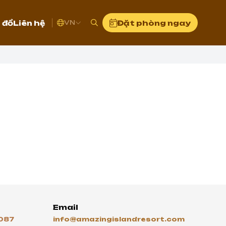
 đồ
Liên hệ
Đặt phòng ngay
VN
Email
087
info@amazingislandresort.com