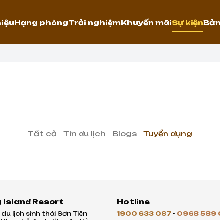
hiệu
Hạng phòng
Trải nghiệm
Khuyến mãi
Sự kiện
Bản
Tất cả
Tin du lịch
Blogs
Tuyển dụng
 Island Resort
Hotline
du lịch sinh thái Sơn Tiên
1900 633 087
-
0968 589 